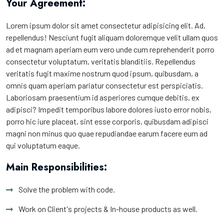
Your Agreement:
Lorem ipsum dolor sit amet consectetur adipisicing elit. Ad,
repellendus! Nesciunt fugit aliquam doloremque velit ullam quos
ad et magnam aperiam eum vero unde cum reprehenderit porro
consectetur voluptatum, veritatis blanditiis. Repellendus
veritatis fugit maxime nostrum quod ipsum, quibusdam, a
omnis quam aperiam pariatur consectetur est perspiciatis.
Laboriosam praesentium id asperiores cumque debitis, ex
adipisci? Impedit temporibus labore dolores iusto error nobis,
porro hic iure placeat, sint esse corporis, quibusdam adipisci
magni non minus quo quae repudiandae earum facere eum ad
qui voluptatum eaque.
Main Responsibilities:
Solve the problem with code.
Work on Client's projects & In-house products as well.