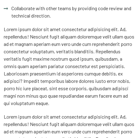
Collaborate with other teams by providing code review and
technical direction.
Lorem ipsum dolor sit amet consectetur adipisicing elit. Ad,
repellendus! Nesciunt fugit aliquam doloremque velit ullam quos
ad et magnam aperiam eum vero unde cum reprehenderit porro
consectetur voluptatum, veritatis blanditiis. Repellendus
veritatis fugit maxime nostrum quod ipsum, quibusdam, a
omnis quam aperiam pariatur consectetur est perspiciatis.
Laboriosam praesentium id asperiores cumque debitis, ex
adipisci? Impedit temporibus labore dolores iusto error nobis,
porro hic iure placeat, sint esse corporis, quibusdam adipisci
magni non minus quo quae repudiandae earum facere eum ad
qui voluptatum eaque.
Lorem ipsum dolor sit amet consectetur adipisicing elit. Ad,
repellendus! Nesciunt fugit aliquam doloremque velit ullam quos
ad et magnam aperiam eum vero unde cum reprehenderit porro