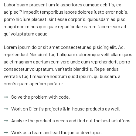
Laboriosam praesentium id asperiores cumque debitis, ex
adipisci? Impedit temporibus labore dolores iusto error nobis,
porro hic iure placeat, sint esse corporis, quibusdam adipisci
magni non minus quo quae repudiandae earum facere eum ad
qui voluptatum eaque.
Lorem ipsum dolor sit amet consectetur adipisicing elit. Ad,
repellendus! Nesciunt fugit aliquam doloremque velit ullam quos
ad et magnam aperiam eum vero unde cum reprehenderit porro
consectetur voluptatum, veritatis blanditiis. Repellendus
veritatis fugit maxime nostrum quod ipsum, quibusdam, a
omnis quam aperiam pariatur
Solve the problem with code.
Work on Client's projects & In-house products as well.
Analyze the product's needs and find out the best solutions.
Work as a team and lead the junior developer.