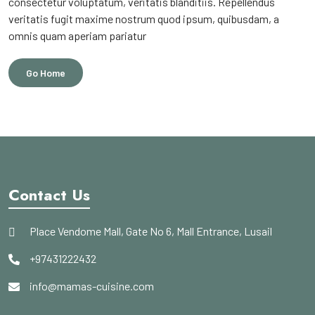
consectetur voluptatum, veritatis blanditiis. Repellendus
veritatis fugit maxime nostrum quod ipsum, quibusdam, a
omnis quam aperiam pariatur
Go Home
Contact Us
Place Vendome Mall, Gate No 6, Mall Entrance, Lusail
+97431222432
info@mamas-cuisine.com